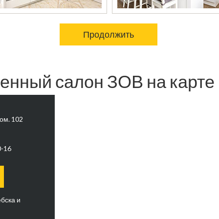
Продолжить
нный салон ЗОВ на карте 
пом. 102
0-16
бска и