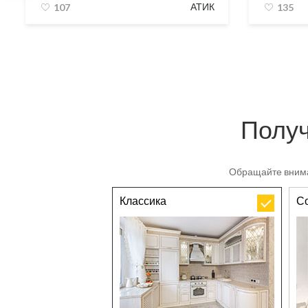
АТИК
107
135
Получ
Обращайте внима
Классика
С