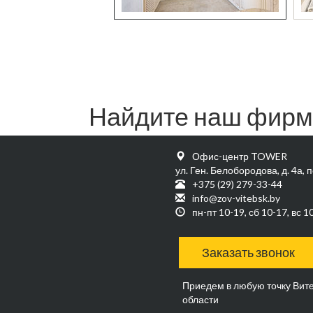
Найдите наш фирме
Офис-центр TOWER
ул. Ген. Белобородова, д. 4а, 
+375 (29) 279-33-44
info@zov-vitebsk.by
пн-пт 10-19, сб 10-17, вс 1
Заказать звонок
Приедем в любую точку Вите
области